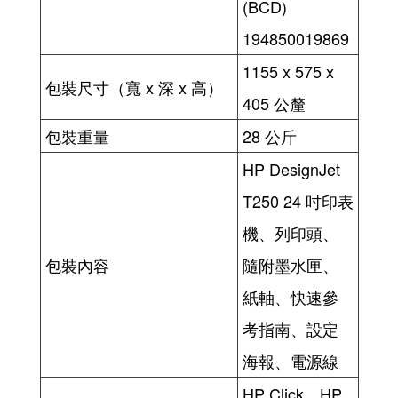
(BCD)
194850019869
1155 x 575 x
包裝尺寸（寬 x 深 x 高）
405 公釐
包裝重量
28 公斤
HP DesignJet
T250 24 吋印表
機、列印頭、
包裝內容
隨附墨水匣、
紙軸、快速參
考指南、設定
海報、電源線
HP Click、HP