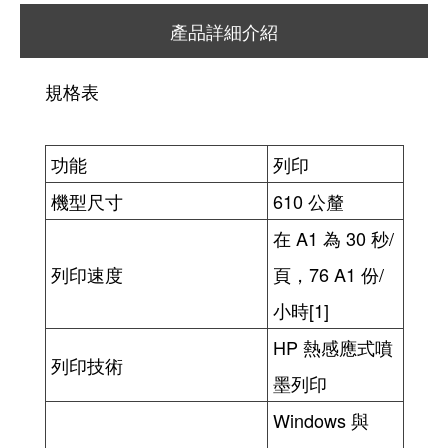
產品詳細介紹
規格表
功能
列印
機型尺寸
610 公釐
在 A1 為 30 秒/
列印速度
頁，76 A1 份/
小時[1]
HP 熱感應式噴
列印技術
墨列印
Windows 與