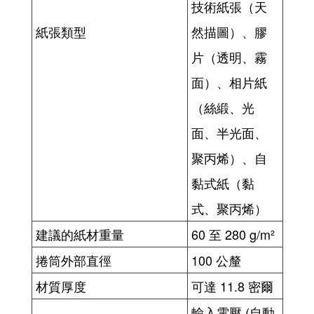
技術紙張（天
紙張類型
然描圖）、膠
片（透明、霧
面）、相片紙
（絲緞、光
面、半光面、
聚丙烯）、自
黏式紙（黏
式、聚丙烯）
建議的紙材重量
60 至 280 g/m²
捲筒外部直徑
100 公釐
材質厚度
可達 11.8 密爾
輸入電壓 (自動