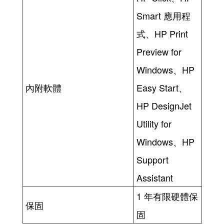
Smart 應用程
式、HP Print
Preview for
Windows、HP
內附軟體
Easy Start、
HP DesignJet
Utility for
Windows、HP
Support
Assistant
1 年有限硬體保
保固
固