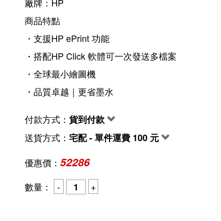
廠牌：HP
商品特點
・支援HP ePrint 功能
・搭配HP Click 軟體可一次發送多檔案
・全球最小繪圖機
・品質卓越｜更省墨水
付款方式：
貨到付款
送貨方式：
宅配 - 單件運費 100 元
52286
優惠價：
數量：