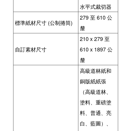
水平式裁切器
279 至 610 公
標準紙材尺寸 (公制捲筒)
釐
210 x 279 至
自訂素材尺寸
610 x 1897 公
釐
高級道林紙和
銅版紙紙張
（高級道林、
塗料、重磅塗
料、普通、亮
白、藍圖）、