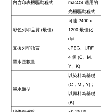
內含印表機驅動程式
macOS 適用的
光柵驅動程式
可達 2400 x
彩色列印品質 (最佳)
1200 最佳化
dpi
支援列印語言
JPEG、URF
4 個 (C、M、
墨水匣數量
Y、K)
以染料為基礎
(C，M，Y)；
墨水類型
以顏料為基礎
(K)
線條精確度
±0.1%[3]