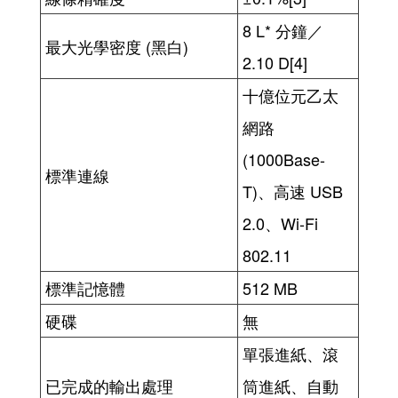
8 L* 分鐘／
最大光學密度 (黑白)
2.10 D[4]
十億位元乙太
網路
(1000Base-
標準連線
T)、高速 USB
2.0、Wi-Fi
802.11
標準記憶體
512 MB
硬碟
無
單張進紙、滾
已完成的輸出處理
筒進紙、自動