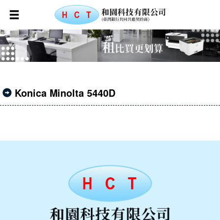
Konica Minolta 5440D