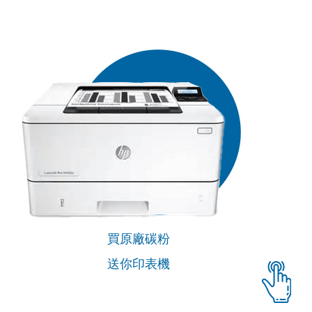
買原廠碳粉
送你印表機