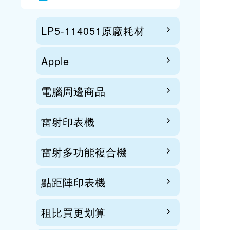
LP5-114051原廠耗材
Apple
電腦周邊商品
雷射印表機
雷射多功能複合機
點距陣印表機
租比買更划算