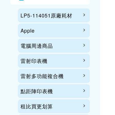
LP5-114051原廠耗材
Apple
電腦周邊商品
雷射印表機
雷射多功能複合機
點距陣印表機
租比買更划算